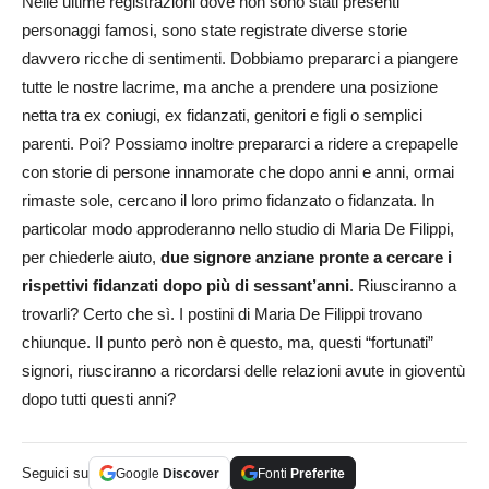
Nelle ultime registrazioni dove non sono stati presenti
personaggi famosi, sono state registrate diverse storie
davvero ricche di sentimenti. Dobbiamo prepararci a piangere
tutte le nostre lacrime, ma anche a prendere una posizione
netta tra ex coniugi, ex fidanzati, genitori e figli o semplici
parenti. Poi? Possiamo inoltre prepararci a ridere a crepapelle
con storie di persone innamorate che dopo anni e anni, ormai
rimaste sole, cercano il loro primo fidanzato o fidanzata. In
particolar modo approderanno nello studio di Maria De Filippi,
per chiederle aiuto,
due signore anziane pronte a cercare i
rispettivi fidanzati dopo più di sessant’anni
. Riusciranno a
trovarli? Certo che sì. I postini di Maria De Filippi trovano
chiunque. Il punto però non è questo, ma, questi “fortunati”
signori, riusciranno a ricordarsi delle relazioni avute in gioventù
dopo tutti questi anni?
Seguici su
Google
Discover
Fonti
Preferite