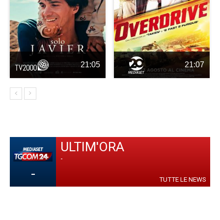
21:05
21:07
ULTIM'ORA
-
-
TUTTE LE NEWS