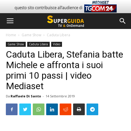
Home
Game Show
Caduta Libera
Game Show
Caduta Libera
Video
Caduta Libera, Stefania batte
Michele e affronta i suoi
primi 10 passi | video
Mediaset
Da
Raffaele Di Santo
-
14 Settembre 2019