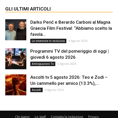
GLI ULTIMI ARTICOLI
Darko Perić e Berardo Carboni al Magna
Graecia Film Festival: “Abbiamo scelto la
favola...
6 Agosto 2026
Le interviste in esclusiva
Programmi TV del pomeriggio di oggi |
giovedì 6 agosto 2026
6 Agosto 2026
Anticipazioni Tv
Ascolti tv 5 agosto 2026: Teo e Zodì –
Un cammello per amico (13.3%),...
6 Agosto 2026
Ascolti
Chi siamo
Lo staff
Contatta la redazione
Privacy