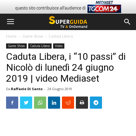
Home
Game Show
Caduta Libera
Game Show
Caduta Libera
Video
Caduta Libera, i “10 passi” di
Nicolò di lunedì 24 giugno
2019 | video Mediaset
Da
Raffaele Di Santo
-
24 Giugno 2019