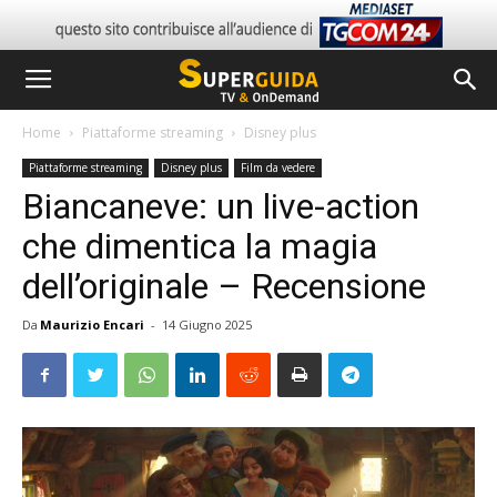
Home
Piattaforme streaming
Disney plus
Piattaforme streaming
Disney plus
Film da vedere
Biancaneve: un live-action
che dimentica la magia
dell’originale – Recensione
Da
Maurizio Encari
-
14 Giugno 2025