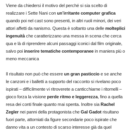
Viene da chiedersi il motivo del perché si sia scelto di
realizzare i Sette Nani con
un’irritante computer grafica
quando poi nel cast sono presenti, in altri ruoli minori, dei veri
attori affetti da nanismo. Questa è soltanto una delle
molteplici
ingenuità
che caratterizzano una messa in scena che cerca
qua e là di riprendere alcuni passaggi iconici dal film originale,
salvo poi
inserire tematiche contemporanee
in maniera più o
meno meccanica
Il risultato non può che essere
un gran pasticcio
e se anche
le canzoni e i balletti a supporto del racconto si rivelano poco
ispirati – difficilmente vi ritroverete a canticchiarne i ritornelli –
gioco forza la visione
perde ritmo e leggerezza
, fino a quella
resa dei conti finale quanto mai spenta. Inoltre sia
Rachel
Zegler
nei panni della protagonista che
Gal Gadot
risultano
fuori parte, attorniati da figure secondarie poco ispirate che
danno vita a un contesto di scarso interesse già da quel