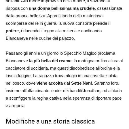
abitanti. Alla morte improvvisa della madre, il sovrano si
risposa con
una donna bellissima ma crudele
, ossessionata
dalla propria bellezza. Approfittando della misteriosa
scomparsa del re in guerra, la nuova consorte
prende il
potere
, riducendo il regno alla miseria e confinando
Biancaneve nelle cucine del palazzo.
Passano gli anni e un giorno lo Specchio Magico proclama
Biancaneve
la più bella del reame
: la matrigna ordina allora al
cacciatore di ucciderla, ma questi disobbedisce all’ordine e la
lascia fuggire. La ragazza trova rifugio in una casetta isolata
nel bosco, dove
viene accolta dai Sette Nani
. Saranno loro,
insieme all’affascinante leader dei banditi Jonathan, ad aiutarla
a sconfiggere la regina cattiva nella speranza di riportare pace
e armonia.
Modifiche a una storia classica