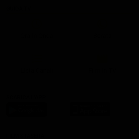
GUIDA TV
Ora in Onda
Serata
21:10
21:15
21:22
23:03
23:17
00:31
21:10
21:15
21:30
23:03
23:18
Lista Canali
Film in TV
SCARICA L'APP
FILM STASERA