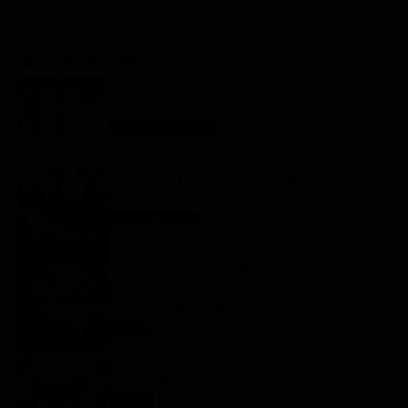
GLI ULTIMI ARTICOLI
Tempesta d’amore, anticipazioni settimanali dal
10 al 14 agosto 2026: Henry viene rapito
Tempesta D'amore
9 Agosto 2026
Programmi TV del pomeriggio di oggi |
domenica 9 agosto 2026
Anticipazioni Tv
9 Agosto 2026
Ascolti tv 8 agosto 2026: Sogno e son desto
(9.7%), Ciao Darwin (16.9%), L’Eredità Summer
(17.1%), La Ruota della Fortuna (28.6%) | Dati
Auditel
Ascolti
9 Agosto 2026
Freedom of Moving su RaiPlay dall’11 agosto:
storie di inclusione e libertà
RaiPlay
9 Agosto 2026