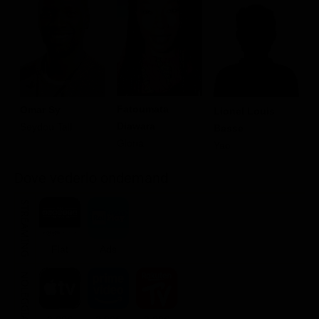
Fatoumata
Omar Sy
Lionel Louis
G
Diawara
Seydou Tall
Basse
A
Gloria
Yao
T
Dove vederlo ondemand
STREAMING
Flat
Ads
NOLEGGIA