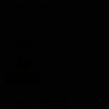
Classifiche
vagabonda, e il tempo trascorso insieme a Yao lo
ricongiungerà con la propria terra.
Migliori film
Migliori Serie TV
Scheda del film
Regia: Philippe Godeau
SN, FR 2019
Commedia / Drammatico
Rating:
Cast