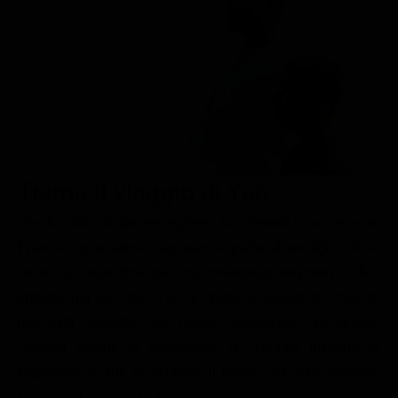
Le interviste in esclusiva
Tempesta D’amore
Temptation Island
Film da vedere
Il Paradiso delle signore
Ultima Fermata
Piattaforme streaming
Un Posto al Sole
Talent show
Apple TV Plus
Segreti di Famiglia
Infotainment
Discovery Plus
The Family
Game Show
Disney plus
Trama Il viaggio di Yao
Uomini e Donne
NetFlix
Seydou Tall, origini senegalesi, ha ottenuto il successo in
Gossip
Now TV
Francia come attore. Separato e padre di un figlio, deve
Sport in tv
Paramount Plus
recarsi a Dakar dove gli sarà consegnato un premio e lì si
Cartoni Anime e Manga
Prime Video
imbatte nel giovane Yao, il quale è fuggito di casa di
Vip e Personaggi Tv
RaiPlay
nascosta soltanto per poterlo incontrare. Incuriosito,
Seydou decide di cominciare un viaggio insieme al
Musica
ragazzino al fine di scoprire il paese dei suoi antenati.
Oroscopo Paolo Fox
Durante il tragitto fa la conoscenza di Gloria, cantante