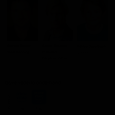
D
Gerard Butler
Aaron Eckhart
Finley Jacobsen
F
Mike Banning
President
Connor
Benjamin Asher
Dove vederlo ondemand
STREAMING
Flat
Flat