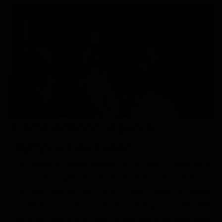
Le interviste in esclusiva
Tempesta D’amore
Temptation Island
Film da vedere
Il Paradiso delle signore
Ultima Fermata
Piattaforme streaming
Un Posto al Sole
Talent show
Apple TV Plus
Segreti di Famiglia
Infotainment
Discovery Plus
The Family
Game Show
Disney plus
Uomini e Donne
NetFlix
Trama Attacco al potere -
Gossip
Now TV
Sport in tv
Paramount Plus
Olympus Has Fallen
Cartoni Anime e Manga
Prime Video
E' la vigilia di Natale quando, in un attacco terroristico,
muoiono la moglie del presidente degli Stati Uniti, Asher,
Vip e Personaggi Tv
RaiPlay
e le sue guardie del corpo. Tempo dopo, lo stesso
Musica
presidente è pronto ad incontrare il capo di Stato della
Oroscopo Paolo Fox
Corea del Sud, ma un attacco terroristico da parte della