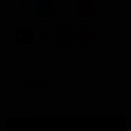
NOLEGGIA
1.99€
1.99€
3.99€
3.99€
ACQUISTA
5.99€
5.99€
5.99€
6.99€
6.99€
Posizione in classifica Justwatch
Posizione attuale
Posizioni guadagnate
#1271
5
Trailer del film Attacco al potere - Olympus
Has Fallen