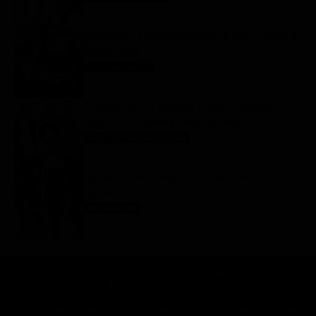
Programmi TV del pomeriggio di oggi | sabato 8
agosto 2026
Anticipazioni Tv
8 Agosto 2026
Tutto per la mia famiglia 2, replica puntata 7
agosto in streaming | Video Mediaset
Tutto per la mia famiglia
8 Agosto 2026
My Sweet Lie, anticipazioni trame dal 10 al 14
agosto
My sweet lie
8 Agosto 2026
Chi siamo
Lo staff
Contatta la redazione
Privacy
Disclaimer
Preferenze pubblicitarie
© 2025 SuperGuidaTV Srl | Via Cimarosa 65 - 80127 Napoli | C.F. P.Iva: