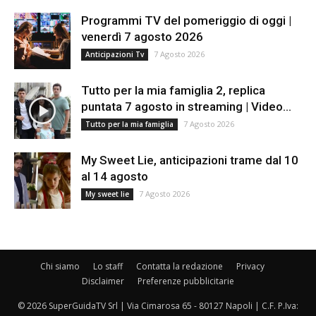
Programmi TV del pomeriggio di oggi |
venerdì 7 agosto 2026
7 Agosto 2026
Anticipazioni Tv
Tutto per la mia famiglia 2, replica
puntata 7 agosto in streaming | Video...
7 Agosto 2026
Tutto per la mia famiglia
My Sweet Lie, anticipazioni trame dal 10
al 14 agosto
7 Agosto 2026
My sweet lie
Chi siamo
Lo staff
Contatta la redazione
Privacy
Disclaimer
Preferenze pubblicitarie
© 2026 SuperGuidaTV Srl | Via Cimarosa 65 - 80127 Napoli | C.F. P.Iva: