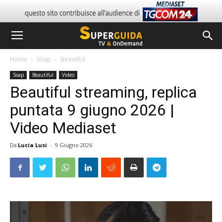
Home
Soap
Beautiful
Soap
Beautiful
Video
Beautiful streaming, replica
puntata 9 giugno 2026 |
Video Mediaset
Da
Lucia Lusi
-
9 Giugno 2026