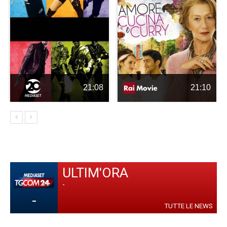
21:08
21:10
ULTIM'ORA
-
-
TUTTE LE NEWS