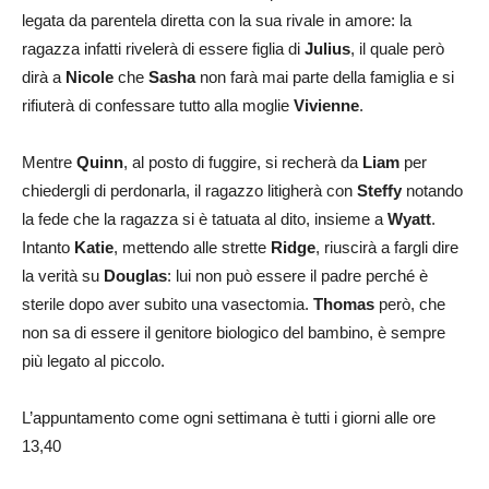
legata da parentela diretta con la sua rivale in amore: la
ragazza infatti rivelerà di essere figlia di
Julius
, il quale però
dirà a
Nicole
che
Sasha
non farà mai parte della famiglia e si
rifiuterà di confessare tutto alla moglie
Vivienne
.
Mentre
Quinn
, al posto di fuggire, si recherà da
Liam
per
chiedergli di perdonarla, il ragazzo litigherà con
Steffy
notando
la fede che la ragazza si è tatuata al dito, insieme a
Wyatt
.
Intanto
Katie
, mettendo alle strette
Ridge
, riuscirà a fargli dire
la verità su
Douglas
: lui non può essere il padre perché è
sterile dopo aver subito una vasectomia.
Thomas
però, che
non sa di essere il genitore biologico del bambino, è sempre
più legato al piccolo.
L’appuntamento come ogni settimana è tutti i giorni alle ore
13,40