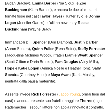
(Aidan Bradley),
Emma Barber
(Nia Sioux) e
Zoe
Buckingham
(Kiara Barnes), e ancora le due ultime attrici
tornate fisse nel cast
Taylor Hayes
(Hunter Tylo) e
Donna
Logan
(Jennifer Gareis) e l’ultima new entry
Reese
Buckingham
(Wayne Brady).
Immancabili
Bill Spencer
(Don Diamont),
Justin Barber
(Aaron Spears),
Quinn Fuller
(Rena Sofer),
Steffy Forrester
(Jacqueline McInnes Wood), i fratelli
Liam e Wyatt Spencer
(Scott Clifton e Darin Brooks),
Pam Douglas
(Alley Mills),
Hope e Katie Logan
(Annika Noelle e Heather Tom),
Sally
Spectra
(Courtney Hope) e
Maya Avant
(Karla Mosley,
rientrata dalla pausa maternità).
Assente invece
Rick Forrester
(
Jacob Young
, ormai fuori dal
cast) e ancora presente suo fratello maggiore
Thorne
(Ingo
Rademacher), seppur l’attore non abbia rinnovato il contratto.