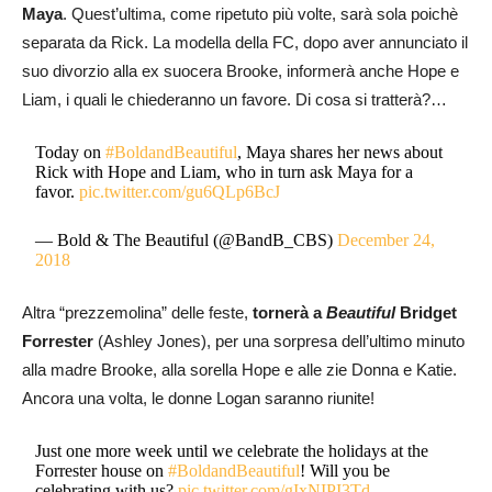
Maya
. Quest’ultima, come ripetuto più volte, sarà sola poichè
separata da Rick. La modella della FC, dopo aver annunciato il
suo divorzio alla ex suocera Brooke, informerà anche Hope e
Liam, i quali le chiederanno un favore. Di cosa si tratterà?…
Today on
#BoldandBeautiful
, Maya shares her news about
Rick with Hope and Liam, who in turn ask Maya for a
favor.
pic.twitter.com/gu6QLp6BcJ
— Bold & The Beautiful (@BandB_CBS)
December 24,
2018
Altra “prezzemolina” delle feste,
tornerà a
Beautiful
Bridget
Forrester
(Ashley Jones), per una sorpresa dell’ultimo minuto
alla madre Brooke, alla sorella Hope e alle zie Donna e Katie.
Ancora una volta, le donne Logan saranno riunite!
Just one more week until we celebrate the holidays at the
Forrester house on
#BoldandBeautiful
! Will you be
celebrating with us?
pic.twitter.com/gIxNIPI3Td