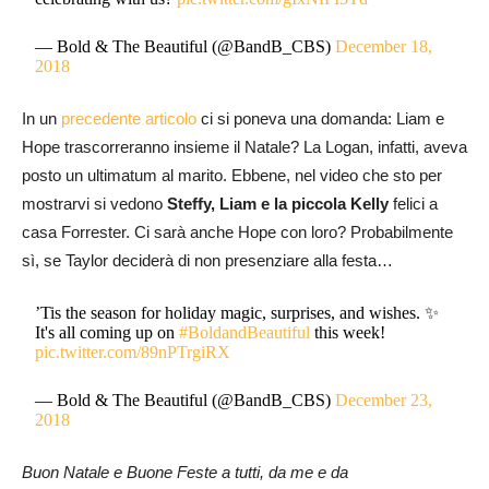
— Bold & The Beautiful (@BandB_CBS)
December 18,
2018
In un
precedente articolo
ci si poneva una domanda: Liam e
Hope trascorreranno insieme il Natale? La Logan, infatti, aveva
posto un ultimatum al marito. Ebbene, nel video che sto per
mostrarvi si vedono
Steffy, Liam e la piccola Kelly
felici a
casa Forrester. Ci sarà anche Hope con loro? Probabilmente
sì, se Taylor deciderà di non presenziare alla festa…
’Tis the season for holiday magic, surprises, and wishes. ✨
It's all coming up on
#BoldandBeautiful
this week!
pic.twitter.com/89nPTrgiRX
— Bold & The Beautiful (@BandB_CBS)
December 23,
2018
Buon Natale e Buone Feste a tutti, da me e da