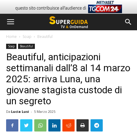
Home
Soap
Beautiful
Soap
Beautiful
Beautiful, anticipazioni
settimanali dall’8 al 14 marzo
2025: arriva Luna, una
giovane stagista custode di
un segreto
Da
Lucia Lusi
-
5 Marzo 2025