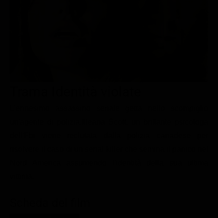
Le interviste in esclusiva
Tempesta D’amore
Temptation Island
Film da vedere
Il Paradiso delle signore
Ultima Fermata
Piattaforme streaming
Un Posto al Sole
Talent show
Apple TV Plus
Segreti di Famiglia
Infotainment
Discovery Plus
The Family
Game Show
Disney plus
Trama Identità violate
Uomini e Donne
NetFlix
L'ennesimo assassino seriale getta nello scompiglio
un'agente di polizia.Illeana Scott, un brillante psicologa
Gossip
Now TV
dell'Fbi viene reclutata dalla polizia canadese per
Sport in tv
Paramount Plus
risolvere il caso di un serial killer che semina il panico nel
Cartoni Anime e Manga
Prime Video
Nord America assumendo l'identità della sua ultima
Vip e Personaggi Tv
RaiPlay
vittima.
Musica
Scheda del film
Oroscopo Paolo Fox