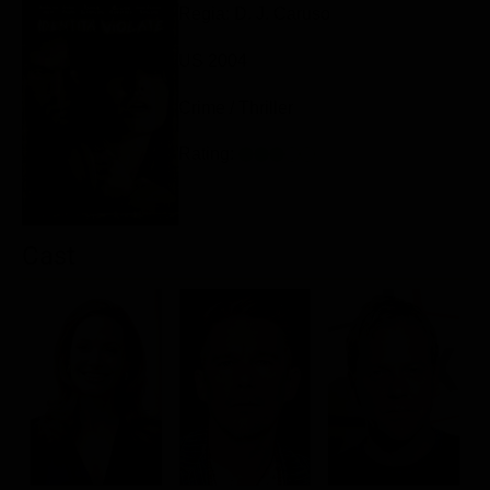
Regia: D. J. Caruso
Classifiche
US 2004
Migliori film
Migliori Serie TV
Crime / Thriller
Rating:
Cast