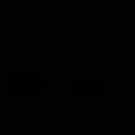
Ora in Onda
Serata
21:05
21:10
21:17
22:57
23:10
23:30
21:08
21:15
21:19
23:03
23:17
23:30
Lista Canali
Film in TV
SCARICA L'APP
FILM STASERA