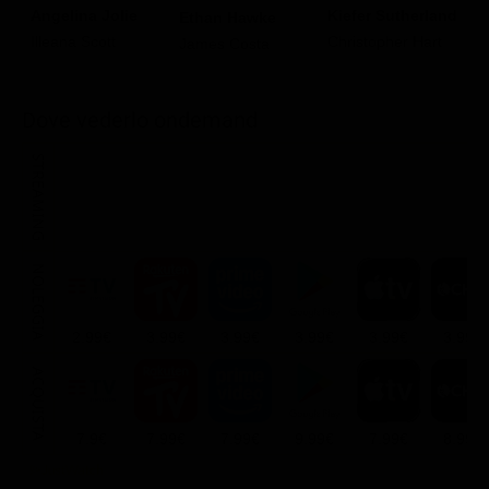
Angelina Jolie
Kiefer Sutherland
G
Ethan Hawke
Illeana Scott
Christopher Hart
M
James Costa
A
Dove vederlo ondemand
STREAMING
NOLEGGIA
2.99€
3.99€
3.99€
3.99€
3.99€
3.99€
ACQUISTA
7.9€
7.99€
7.99€
9.99€
7.99€
8.99€