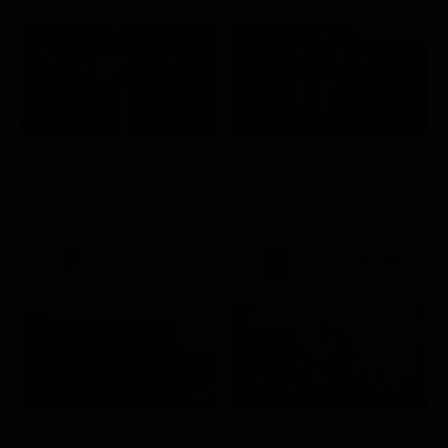
Prima TV
Stagione 14 - Ep. 10
L'erede
Chicago Fire
Soap Opera
Serie TV
21:15
21:40
Stagione 1 - Ep. 1
La vera storia del Colosseo: ascesa e caduta
I delitti del BarLume