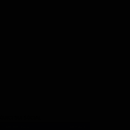
Sam Hazeldine
Hugh Bonneville
nchett
Colonel Langton
2nd Lt. Donald Jeffries
mone
GUICI SUI SOCIAL
540,000
Fans
MI PIACE