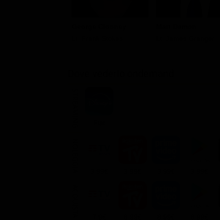
Matt Damon
George Clooney
Lt. James Granger
Lt. Frank Stokes
Dove vederlo ondemand
STREAMING
Flat
NOLEGGIA
3.99€
3.99€
3.99€
3.99€
ACQUISTA
7.9€
8.99€
8.99€
8.99€