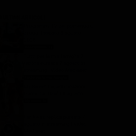
I ULTIMI ARTICOLI
Programmi TV del pomeriggio
di oggi | sabato 8 agosto
2026
Anticipazioni Tv
8 Agosto 2026
Tutto per la mia famiglia 2,
replica puntata 7 agosto in
streaming | Video Mediaset
Tutto per la mia famiglia
8 Agosto 2026
My Sweet Lie, anticipazioni
trame dal 10 al 14 agosto
My sweet lie
8 Agosto 2026
Far Away, replica puntata 7
agosto in streaming | Video
Mediaset