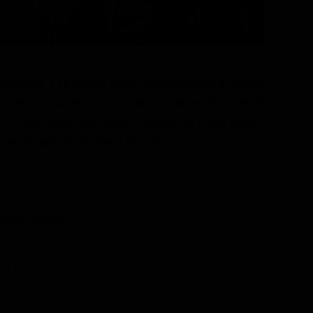
ndiale e all'interno di uno stesso plotone di soldati
i d'arte ed esperti incaricati dal presidente Roosvelt di
al mondo rapite dai nazisti. Riuscirà la coraggiosa e
ione sfuggendo alla furia nazista?
eorge Clooney
014