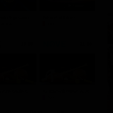
GL
Ciao darwin 9 giovanni.8.7.
Ritorno al futuro
tenimento
Film
19:55
21:30
Friuli Venezia Giulia Cup (Diretta)
Amichevoli estate 2026
Sport
Sky
Dazn
Rsi