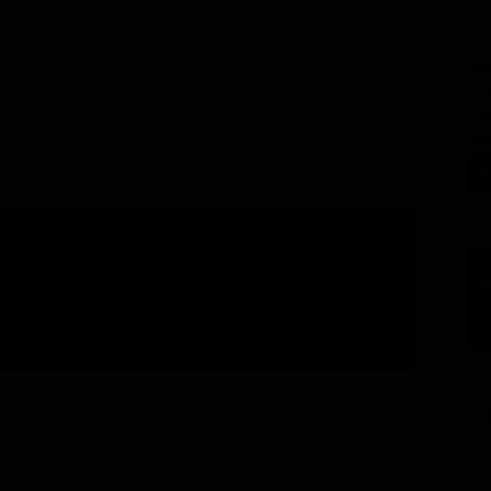
gnate
GU