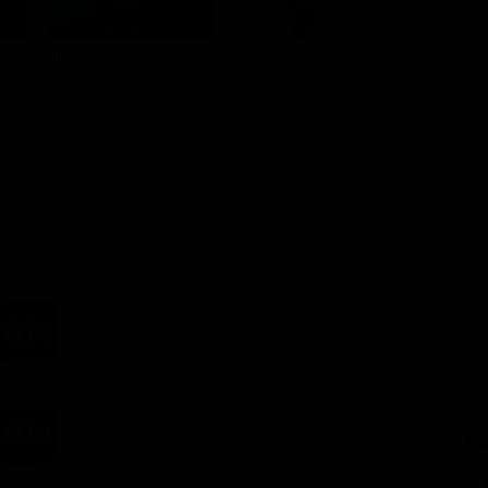
Bill Murray
John Goodman
Cate Bla
Sgt. Richard Campbell
Sgt. Walter Garfield
Claire Si
3.99€
SE
9.99€