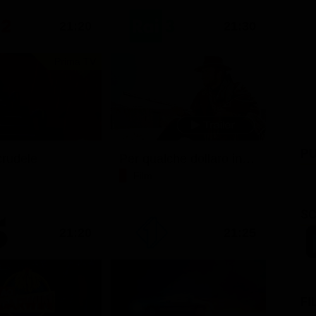
21:20
21:30
Prima TV
PU
rudele
Per qualche dollaro in più
Film
SC
21:20
21:25
FI