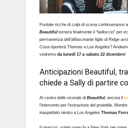
Puntate ricche di colpi di scena continueranno 
Beautiful
tornerà finalmente il “belloccio” per e
permanenza dell’affascinante figlio di Ridge avr
Cosa riporterà Thomas a Los Angeles? Andiamo
vedremo
da lunedì 17 a sabato 22 dicembre
!
Anticipazioni Beautiful, t
chiede a Sally di partire co
Al centro delle vicende di
Beautiful
, ancora il
te
l’intervento per l’estrazione del proiettile. Mentre 
inaspettato rientro a Los Angeles
Thomas Forre
Il ragazzo, volato mesi fa a New York per stare 