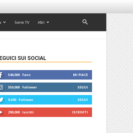
w
Serie TV
Altri
EGUICI SUI SOCIAL
540,000
Fans
MI PIACE
550,000
Follower
SEGUI
9,300
Follower
SEGUI
290,000
Iscritti
ISCRIVITI