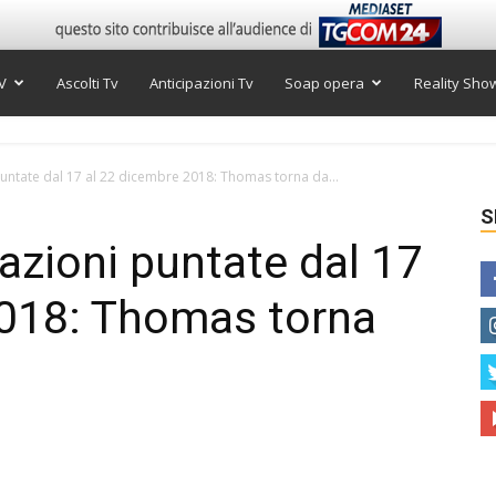
V
Ascolti Tv
Anticipazioni Tv
Soap opera
Reality Sho
 puntate dal 17 al 22 dicembre 2018: Thomas torna da...
S
pazioni puntate dal 17
2018: Thomas torna