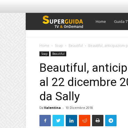
Super
Home
Guida T
Guida
Home
Soap
Beautiful
Beautiful, anticipazioni
Soap
Beautiful
TV
Beautiful, antici
al 22 dicembre 
da Sally
Da
Valentina
-
10 Dicembre 2018