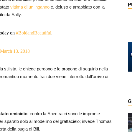
P
 stato
vittima di un inganno
e, deluso e arrabbiato con la
to da Sally.
today on
#BoldandBeautiful
.
March 13, 2018
tilista, le chiede perdono e le propone di seguirlo nella
omantico momento fra i due viene interrotto dall’arrivo di
G
ntato omicidio
: contro la Spectra ci sono le impronte
ver sparato solo al modellino del grattacielo; invece Thomas
a della bugia di Bill.