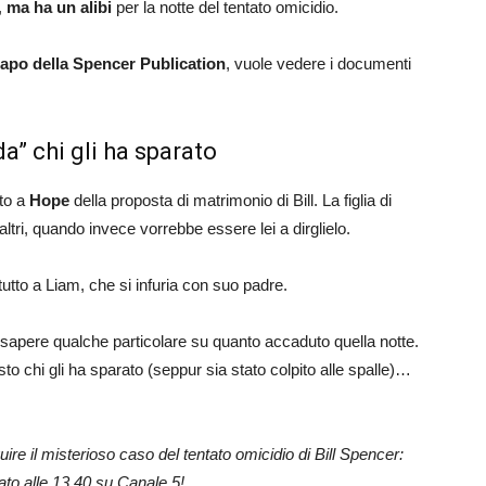
,
ma ha un alibi
per la notte del tentato omicidio.
capo della Spencer Publication
, vuole vedere i documenti
da” chi gli ha sparato
ato a
Hope
della proposta di matrimonio di Bill. La figlia di
ltri, quando invece vorrebbe essere lei a dirglielo.
 tutto a Liam, che si infuria con suo padre.
sapere qualche particolare su quanto accaduto quella notte.
sto chi gli ha sparato (seppur sia stato colpito alle spalle)…
re il misterioso caso del tentato omicidio di Bill Spencer:
ato alle 13.40 su Canale 5!