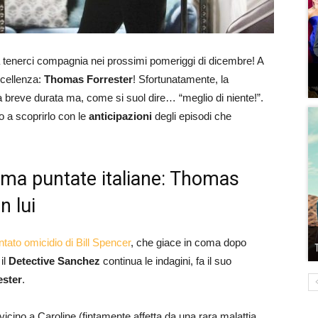
a tenerci compagnia nei prossimi pomeriggi di dicembre! A
ccellenza:
Thomas Forrester
! Sfortunatamente, la
à breve durata ma, come si suol dire… “meglio di niente!”.
 a scoprirlo con le
anticipazioni
degli episodi che
rama puntate italiane: Thomas
n lui
ntato omicidio di Bill Spencer
, che giace in coma dopo
il
Detective Sanchez
continua le indagini, fa il suo
ster
.
vicino a Caroline (fintamente affetta da una rara malattia