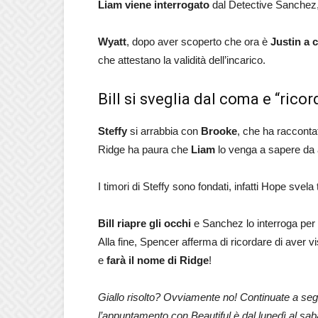
Liam viene interrogato
dal Detective Sanchez
Wyatt
, dopo aver scoperto che ora è
Justin a 
che attestano la validità dell’incarico.
Bill si sveglia dal coma e “ricor
Steffy
si arrabbia con
Brooke
, che ha raccont
Ridge ha paura che
Liam
lo venga a sapere da a
I timori di Steffy sono fondati, infatti Hope svela
Bill riapre gli occhi
e Sanchez lo interroga per 
Alla fine, Spencer afferma di ricordare di aver vi
e
farà il nome di Ridge
!
Giallo risolto? Ovviamente no! Continuate a segui
l’appuntamento con Beautiful è dal lunedì al sab