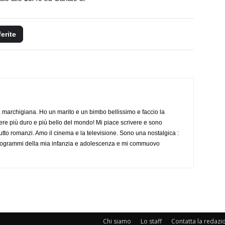
ferite
 marchigiana. Ho un marito e un bimbo bellissimo e faccio la
re più duro e più bello del mondo! Mi piace scrivere e sono
tutto romanzi. Amo il cinema e la televisione. Sono una nostalgica :
 programmi della mia infanzia e adolescenza e mi commuovo
Chi siamo
Lo staff
Contatta la redazi