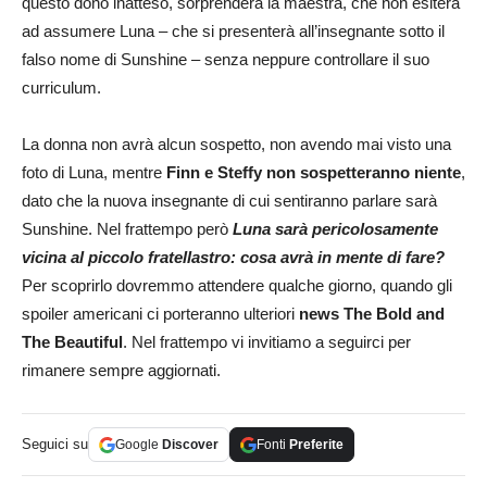
questo dono inatteso, sorprenderà la maestra, che non esiterà
ad assumere Luna – che si presenterà all’insegnante sotto il
falso nome di Sunshine – senza neppure controllare il suo
curriculum.
La donna non avrà alcun sospetto, non avendo mai visto una
foto di Luna, mentre
Finn e Steffy non sospetteranno niente
,
dato che la nuova insegnante di cui sentiranno parlare sarà
Sunshine. Nel frattempo però
Luna sarà pericolosamente
vicina al piccolo fratellastro: cosa avrà in mente di fare?
Per scoprirlo dovremmo attendere qualche giorno, quando gli
spoiler americani ci porteranno ulteriori
news The Bold and
The Beautiful
. Nel frattempo vi invitiamo a seguirci per
rimanere sempre aggiornati.
Seguici su
Google
Discover
Fonti
Preferite