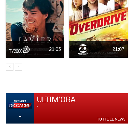
21:05
21:07
ULTIM'ORA
-
-
TUTTE LE NEWS