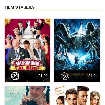
FILM STASERA
21:02
21:04