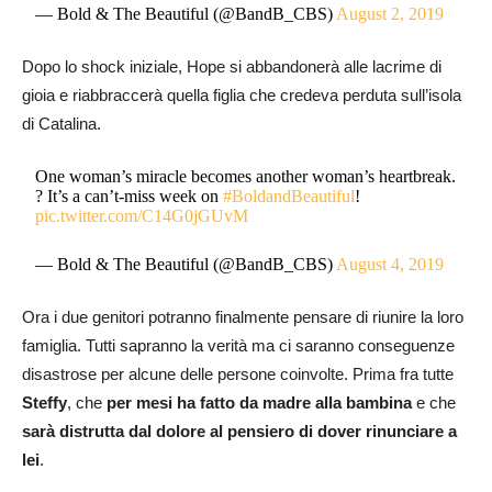
— Bold & The Beautiful (@BandB_CBS)
August 2, 2019
Dopo lo shock iniziale, Hope si abbandonerà alle lacrime di
gioia e riabbraccerà quella figlia che credeva perduta sull’isola
di Catalina.
One woman’s miracle becomes another woman’s heartbreak.
? It’s a can’t-miss week on
#BoldandBeautiful
!
pic.twitter.com/C14G0jGUvM
— Bold & The Beautiful (@BandB_CBS)
August 4, 2019
Ora i due genitori potranno finalmente pensare di riunire la loro
famiglia. Tutti sapranno la verità ma ci saranno conseguenze
disastrose per alcune delle persone coinvolte. Prima fra tutte
Steffy
, che
per mesi ha fatto da madre alla bambina
e che
sarà distrutta dal dolore al pensiero di dover rinunciare a
lei
.