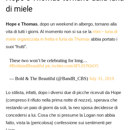
di miele
Hope e Thomas
, dopo un weekend in albergo, tornano alla
vita di tutti i giorni. Al momento non si sa se la
mini – luna di
miele organizzata in fretta e furia da Thomas
abbia portato i
suoi “frutti”.
These two won’t be celebrating for long…
#BoldandBeautiful
pic.twitter.com/4FL01NlzO5
— Bold & The Beautiful (@BandB_CBS)
July 31, 2019
Lo stilista, infatti, dopo i diversi due di picche ricevuti da Hope
(compreso il rifiuto nella prima notte di nozze), sperava che
restando un paio di giorni da soli, la neo sposa decidesse di
concedersi a lui. Cosa che si presume la Logan non abbia
fatto, vista la (pericolosa) confessione sui sentimenti per