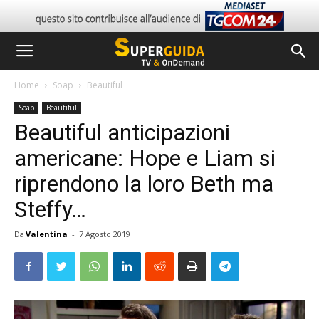
Home
Soap
Beautiful
Soap
Beautiful
Beautiful anticipazioni
americane: Hope e Liam si
riprendono la loro Beth ma
Steffy…
Da
Valentina
-
7 Agosto 2019