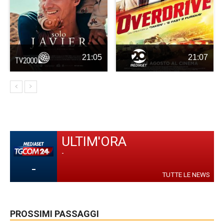
21:05
21:07
ULTIM'ORA
-
-
TUTTE LE NEWS
PROSSIMI PASSAGGI