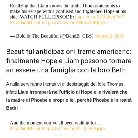
Realizing that Liam knows the truth, Thomas attempts to
make his escape with a confused and frightened Hope at his
side. WATCH FULL EPISODE:
https://t.co/BsOkhcSfW7
#BoldandBeautiful
pic.twitter.com/M76WsEKywc
— Bold & The Beautiful (@BandB_CBS)
August 2, 2019
Beautiful anticipazioni trame americane:
finalmente Hope e Liam possono tornare
ad essere una famiglia con la loro Beth
A nulla serviranno i tentativi di depistaggio del folle Thomas,
infatti
Liam irromperà nell’ufficio di Hope e le rivelerà che
la madre di Phoebe è proprio lei, perchè Phoebe è in realtà
Beth!
And the moment you’ve all been waiting for…
#BoldandBeautiful
pic.twitter.com/CQxaRAjsgS