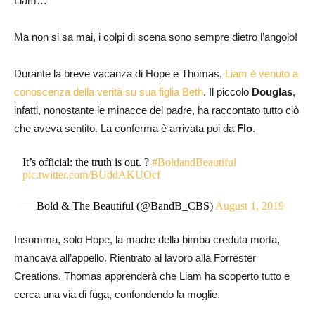
Liam…
Ma non si sa mai, i colpi di scena sono sempre dietro l’angolo!
Durante la breve vacanza di Hope e Thomas,
Liam è venuto a
conoscenza della verità su sua figlia Beth
. Il piccolo
Douglas
,
infatti, nonostante le minacce del padre, ha raccontato tutto ciò
che aveva sentito. La conferma è arrivata poi da
Flo
.
It’s official: the truth is out. ?
#BoldandBeautiful
pic.twitter.com/BUddAKUOcf
— Bold & The Beautiful (@BandB_CBS)
August 1, 2019
Insomma, solo Hope, la madre della bimba creduta morta,
mancava all’appello. Rientrato al lavoro alla Forrester
Creations, Thomas apprenderà che Liam ha scoperto tutto e
cerca una via di fuga, confondendo la moglie.