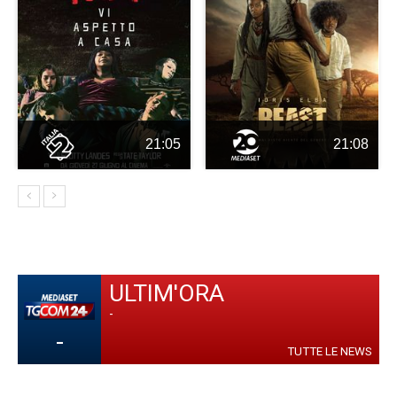
21:05
21:08
ULTIM'ORA
-
-
TUTTE LE NEWS