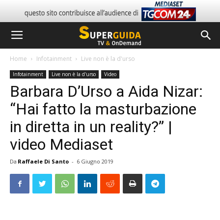
Home
Infotainment
Live non è la d'urso
Infotainment
Live non è la d'urso
Video
Barbara D’Urso a Aida Nizar:
“Hai fatto la masturbazione
in diretta in un reality?” |
video Mediaset
Da
Raffaele Di Santo
-
6 Giugno 2019