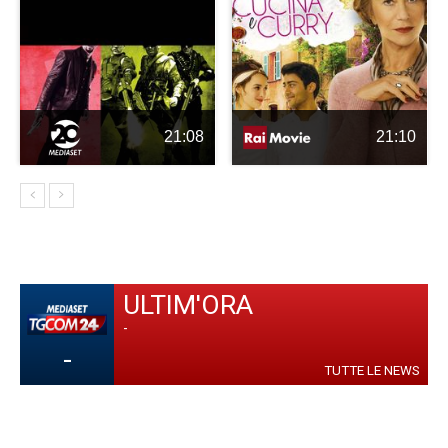
21:08
21:10
ULTIM'ORA
-
-
TUTTE LE NEWS