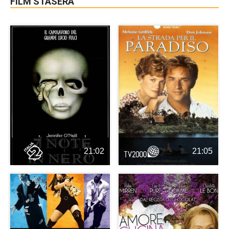
FILM STASERA
21:02
21:05