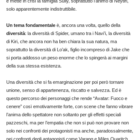
e mette in crisi la famiglia Sully, soprattutto l’animo di Neytiri,
solo apparentemente indistruttibile.
Un tema fondamentale
è, ancora una volta, quello della
diversità
: la diversità di Spider, umano tra i Navi’i, la diversità
di Kiri, che ancora non ha ben chiara la sua natura, ma
soprattutto la diversità di Lo’ak, figlio incompreso di Jake che
si porta addosso un peso enorme che lo spingerà ai margini
della sua stessa esistenza.
Una diversità che si fa emarginazione per poi però tornare
unione, senso di appartenenza, riscatto e salvezza. Ed è
questo percorso dei personaggi che rende “Avatar: Fuoco e
cenere” così emotivamente forte, con scene che fanno vibrare
l’anima dello spettatore non soltanto per gli effetti speciali
pazzeschi, ma per l’empatia che non si può non provare non
solo nei confronti dei protagonisti ma anche, paradossalmente,
nei confronti degli antagonisti come Varang e Miles Quaritch.