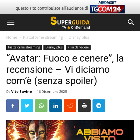
Home
Piattaforme streaming
Disney plus
Piattaforme streaming
Disney plus
Film da vedere
“Avatar: Fuoco e cenere”, la
recensione – Vi diciamo
com’è (senza spoiler)
Da
Vito Savino
-
16 Dicembre 2025