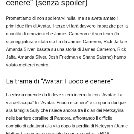
cenere” (senza spoiler)
Promettiamo di non spoilerarvi nulla, ma se avete amato i
primi due film di Avatar, il terzo vi farà davvero impazzire per la
quantità di emozioni che James Cameron e il suo team (la
sceneggiatura è stata scritta da James Cameron, Rick Jaffa e
Amanda Silver, basata su una storia di James Cameron, Rick
Jaffa, Amanda Silver, Josh Friedman e Shane Salerno) hanno
voluto metterci dentro.
La trama di “Avatar: Fuoco e cenere”
La
storia
riprende da lì dove si era interrotta con “Avatar: La
via dell’acqua” In “Avatar: Fuoco e cenere” e ci riporta dunque
alla famiglia Sully che risiede ancora tra il clan dei Metkayina
nelle barriere coralline di Pandora, affrontando il difficile
compito di adattarsi alla vita dopo la perdita di Neteyam (Jamie
Flatters), scomparso durante la guerra contro la RDA