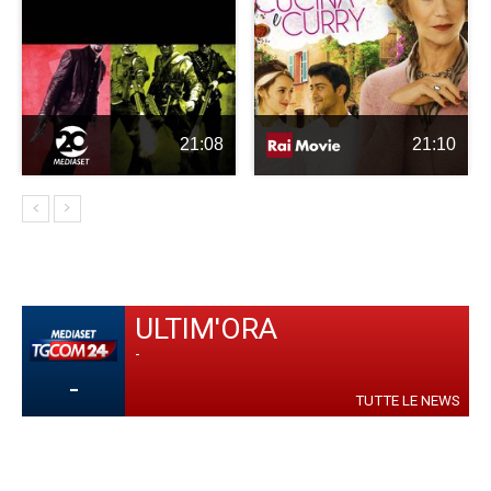
21:08
21:10
ULTIM'ORA
-
-
TUTTE LE NEWS