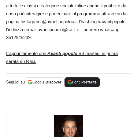
a tutte le classi e categorie sociali. Infine anche il pubblico da
casa può interagire e partecipare al programma attraverso la
pagina Instagram @avantipopolorai, l’hashtag #avantipopolo,
l’indirizzo email
avantipopolo@rai.it
e il numero whatsapp
3512945239.
L’appuntamento con
Avanti popolo
è il martedì in prima
serata su Rai3.
Seguici su
Google
Discover
Fonti
Preferite