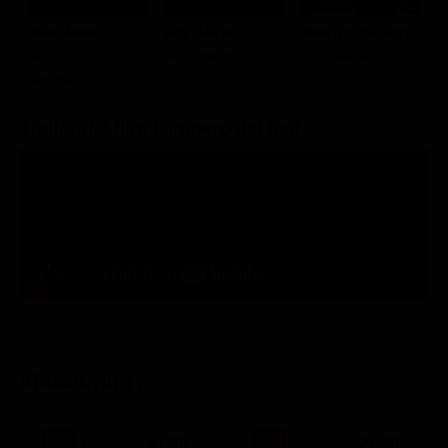
Jean Reno
Arly Jover
Jocelyn Quivrin
L
Jean-Louis
Anna Heymes
Paul Nerteaux
M
Schiffer
Trailer del film L'impero dei lupi
STASERA IN TV
21:30
21:20