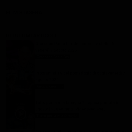
FILM STASERA
GLI ULTIMI ARTICOLI
Oroscopo Paolo Fox del giorno: le stelle di
venerdì 7 agosto 2026
Oroscopo Paolo Fox
7 Agosto 2026
Programmi TV del pomeriggio di oggi | venerdì 7
agosto 2026
Anticipazioni Tv
7 Agosto 2026
Tutto per la mia famiglia 2, replica puntata 6
agosto in streaming | Video Mediaset
Tutto per la mia famiglia
7 Agosto 2026
Far Away, replica puntata 6 agosto in streaming |