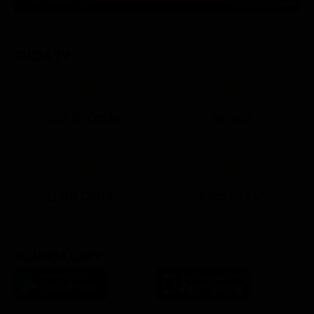
TUTTE LE NEWS
GUIDA TV
Ora in Onda
Serata
21:05
21:10
21:17
22:57
23:10
23:30
21:08
21:15
21:19
23:03
23:17
23:30
Lista Canali
Film in TV
SCARICA L'APP