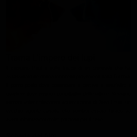
Le interviste in esclusiva
Tempesta D’amore
Temptation Island
Film da vedere
Il Paradiso delle signore
Ultima Fermata
Piattaforme streaming
Un Posto al Sole
Talent show
Apple TV Plus
Segreti di Famiglia
Infotainment
Discovery Plus
The Family
Game Show
Disney plus
Trama L'impero dei lupi
Uomini e Donne
NetFlix
Il capitano Paul è sulle tracce di un criminale che ha
assassinato tre donna innocenti provenienti dalla Turchia.
Gossip
Now TV
Il primo posto dove cominciare a cercare è senz'altro il
Sport in tv
Paramount Plus
quartiere dove vivono i concittadini delle vittime. Nessuno
Cartoni Anime e Manga
Prime Video
sembra voler collaborare ad eccezione di Jean Louis, un
Vip e Personaggi Tv
RaiPlay
vecchio agente corrotto che sembra essere l'unico ad
avere informazioni molto preziose per il caso.
Musica
Oroscopo Paolo Fox
Scheda del film