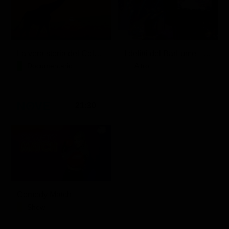
La vera storia del Colosseo: ascesa e caduta
I delitti del BarLume - Il re dei giochi
Documentario
Altro
21:30
Comedy Match
Show