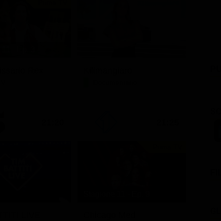
Prima TV
11 - Ep. 3
PU
issario Rex
Kilimangiaro
TV
Documentario
SC
21:20
21:25
Prima TV
FI
Stagione 11 - Ep. 9
GL
TITI LIVE
Chicago Med