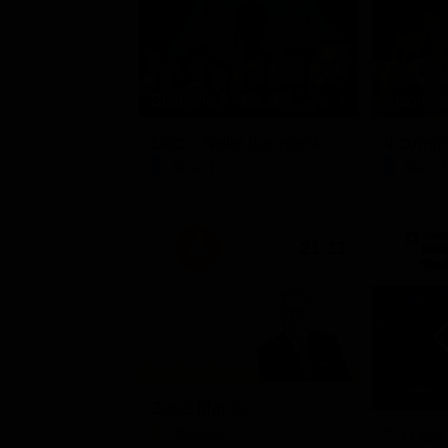
Stagione 3 - Ep. 8
Stagione 
Doc – Nelle tue mani
Il comm
Serie TV
Serie 
21:33
Zona bianca
Attualità
TIM BAT