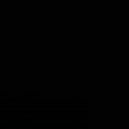
reet
Sigrid Thornton
David Bradshaw
Jessica Harrison
Banjo Paterson
GUICI SUI SOCIAL
540,000
Fans
MI PIACE
550,000
Follower
SEGUI
9,300
Follower
SEGUI