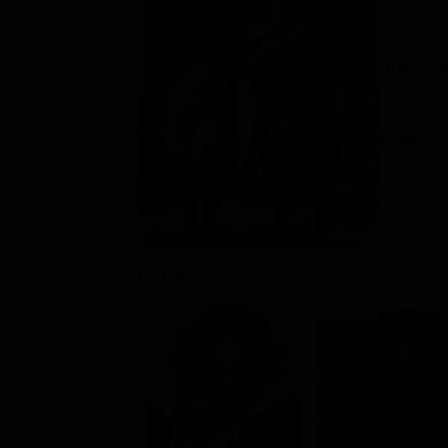
Drammatic
Rating:
Cast