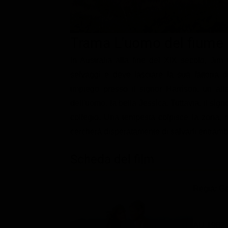
Classifiche
Migliori film
Trama L'uomo del fiume
Migliori Serie TV
In Australia alla fine del XIX secolo, Jim
selvaggi e deve lasciare la sua fattoria 
impiego presso il signor Harrison, un alle
dell'uomo, la bella Jessica. Tuttavia, il si
collegio. Una tempesta colpisce la zona, 
cercherà disperatamente di salvarli entramb
Scheda del film
Regia: Ge
AU 1982