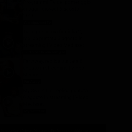
Programmi TV del pomeriggio
di oggi | giovedì 6 agosto
2026
Anticipazioni Tv
6 Agosto 2026
Tutto per la mia famiglia 2,
replica puntata 6 agosto in
streaming | Video Mediaset
Tutto per la mia famiglia
6 Agosto 2026
Far Away, replica puntata 6
agosto in streaming | Video
Mediaset
Far Away
6 Agosto 2026
My Sweet Lie, replica puntata
6 agosto in streaming | Video
Mediaset
My sweet lie
6 Agosto 2026
 la redazione
Privacy
Disclaimer
Preferenze pubblicitarie