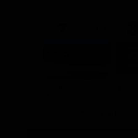
Intrat
20:35
Quattro
In onda
LifeSty
Mondo e Tendenze
Altri Canali DTV
© 2025 SuperGuidaTV Srl | Via Cimarosa 65 - 80127 Nap