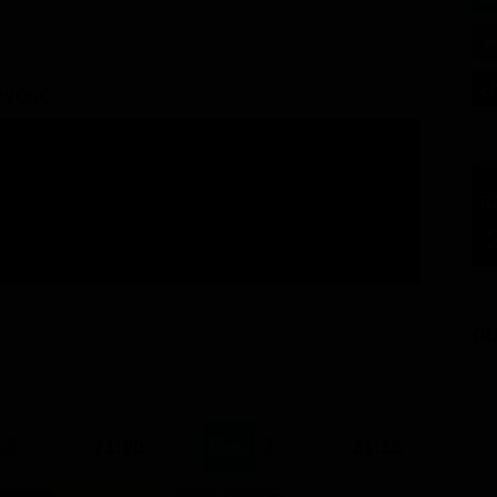
nevoso
GU
21:20
21:15