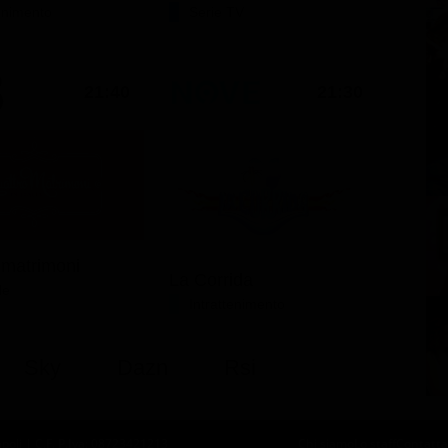
tenimento
Serie TV
21:40
21:30
 matrimoni
La Corrida
le
Intrattenimento
Sky
Dazn
Rsi
oli | C.F. P.Iva: 08723421213
Chi siamo
Lo staff
Contatta