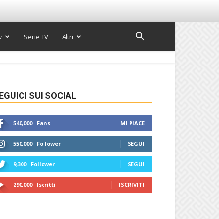
w
Serie TV
Altri
EGUICI SUI SOCIAL
540,000
Fans
MI PIACE
550,000
Follower
SEGUI
9,300
Follower
SEGUI
290,000
Iscritti
ISCRIVITI