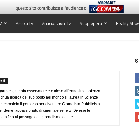
V
Ascolti Tv
Anticipazioni Tv
Soap opera
Reality Sho
S
nti
ogorroico, attento osservatore e curioso all'ennesima potenza.
tinua ricerca del suo posto nel mondo si laurea in Scienze
completa il percorso per diventare Giornalista Pubblicista.
endente, appassionato di cinema e serie tv. Diverse le
pata fino al passaggio al giornalismo online.