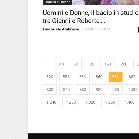
Uomini e Donne
Uomini e Donne, il bacio in studio
tra Gianni e Roberta:...
Emanuele Ambrosio
-
31 Ottobre 2023
1
40
80
120
160
200
520
558
559
560
561
562
800
840
880
920
960
1.000
1.240
1.280
1.320
1.360
1.400