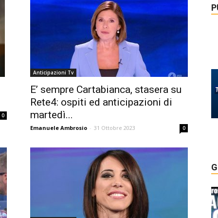
P
Anticipazioni Tv
E’ sempre Cartabianca, stasera su
Rete4: ospiti ed anticipazioni di
martedì...
0
Emanuele Ambrosio
-
31 Ottobre 2023
0
G