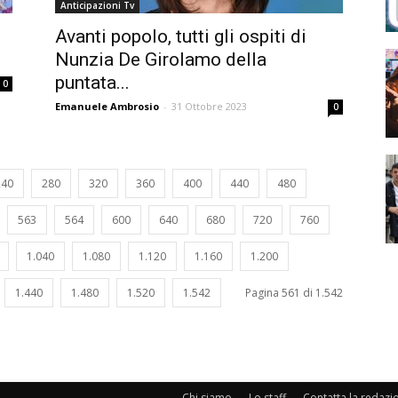
Anticipazioni Tv
Avanti popolo, tutti gli ospiti di
Nunzia De Girolamo della
puntata...
0
Emanuele Ambrosio
-
31 Ottobre 2023
0
240
280
320
360
400
440
480
563
564
600
640
680
720
760
1.040
1.080
1.120
1.160
1.200
1.440
1.480
1.520
1.542
Pagina 561 di 1.542
Chi siamo
Lo staff
Contatta la redazi