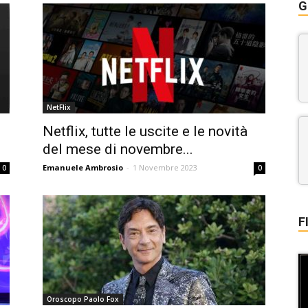
G
NetFlix
Netflix, tutte le uscite e le novità
del mese di novembre...
Emanuele Ambrosio
-
1 Novembre 2023
0
0
F
Oroscopo Paolo Fox