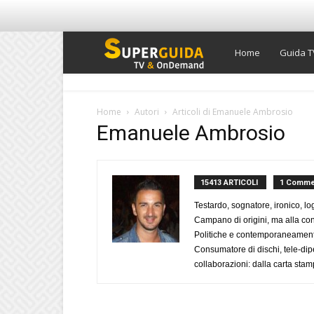
Super
Home
Guida T
Guida
Home
Autori
Articoli di Emanuele Ambrosio
Emanuele Ambrosio
TV
15413 ARTICOLI
1 Comme
Testardo, sognatore, ironico, l
Campano di origini, ma alla con
Politiche e contemporaneamente 
Consumatore di dischi, tele-dip
collaborazioni: dalla carta stam