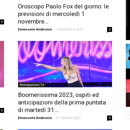
Oroscopo Paolo Fox del giorno: le
previsioni di mercoledì 1
novembre...
0
Emanuele Ambrosio
-
1 Novembre 2023
0
Anticipazioni Tv
Boomerissima 2023, ospiti ed
anticipazioni della prima puntata
di martedì 31...
0
Emanuele Ambrosio
-
31 Ottobre 2023
0