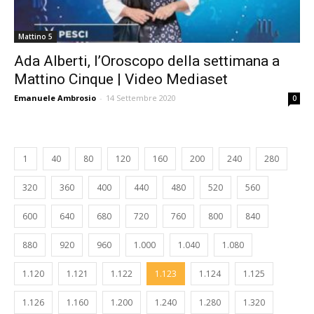
Mattino 5
Ada Alberti, l’Oroscopo della settimana a
Mattino Cinque | Video Mediaset
Emanuele Ambrosio
-
14 Settembre 2020
0
1
40
80
120
160
200
240
280
320
360
400
440
480
520
560
600
640
680
720
760
800
840
880
920
960
1.000
1.040
1.080
1.120
1.121
1.122
1.123
1.124
1.125
1.126
1.160
1.200
1.240
1.280
1.320