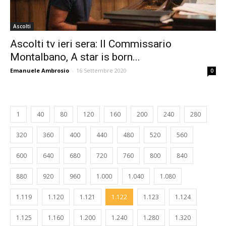
Ascolti
Ascolti tv ieri sera: Il Commissario
Montalbano, A star is born...
Emanuele Ambrosio
-
16 Settembre 2020
0
1
40
80
120
160
200
240
280
320
360
400
440
480
520
560
600
640
680
720
760
800
840
880
920
960
1.000
1.040
1.080
1.119
1.120
1.121
1.122
1.123
1.124
1.125
1.160
1.200
1.240
1.280
1.320