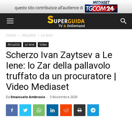
Home
Attualità
Le Iene
Attualità
Le Iene
Video
Scherzo Ivan Zaytsev a Le
Iene: lo Zar della pallavolo
truffato da un procuratore |
Video Mediaset
Da
Emanuele Ambrosio
-
5 Novembre 2020