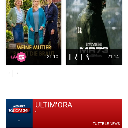
21:10
21:14
ULTIM'ORA
-
-
TUTTE LE NEWS