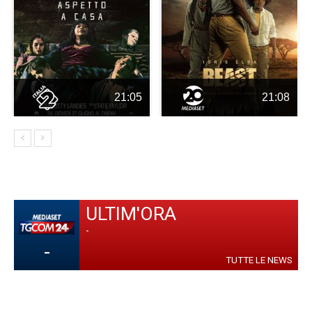
21:05
21:08
ULTIM'ORA
-
-
TUTTE LE NEWS