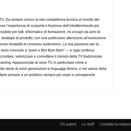
aTV. Da sempre unisco la mia competenza tecnica al mondo dei
dere l’esperienza di scoperta e fruizione dell’intrattenimento più
sibile per tutti. Informatico di formazione, mi occupo da anni di
 strategie di prodotto, con una particolare attenzione all’evoluzione
 nuove modalità di consumo audiovisivo. La mia passione per la
— sono cresciuto a “pane e Bim Bum Bam” — e oggi continua
accontare, valorizzare e connettere il mondo della TV tradizionale
eaming. Appassionato di serie TV, in particolare crime e
lle storie di unire generazioni e linguaggi diversi, e nel valore della
farle arrivare a un pubblico sempre più vasto e consapevole.
Chi siamo
Lo staff
Contatta la redazi