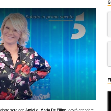
G
F
 sabato sera con
Amici di Maria De Filippi
dovrà attendere