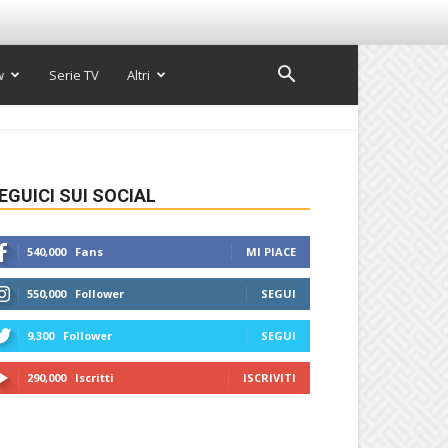
w
Serie TV
Altri
EGUICI SUI SOCIAL
540,000
Fans
MI PIACE
550,000
Follower
SEGUI
9,300
Follower
SEGUI
290,000
Iscritti
ISCRIVITI