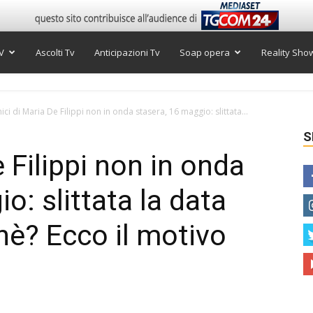
V
Ascolti Tv
Anticipazioni Tv
Soap opera
Reality Sho
ici di Maria De Filippi non in onda stasera, 16 maggio: slittata...
S
 Filippi non in onda
o: slittata la data
chè? Ecco il motivo