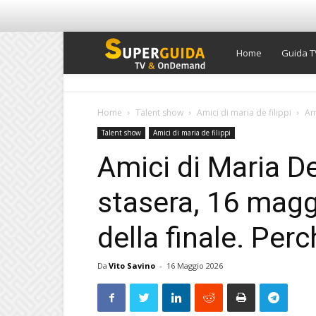
Super
Home
Guida T
Guida
Home
Talent show
Amici di maria de filippi
Am
Talent show
Amici di maria de filippi
TV
Amici di Maria De
stasera, 16 maggi
della finale. Per
Da
Vito Savino
-
16 Maggio 2026