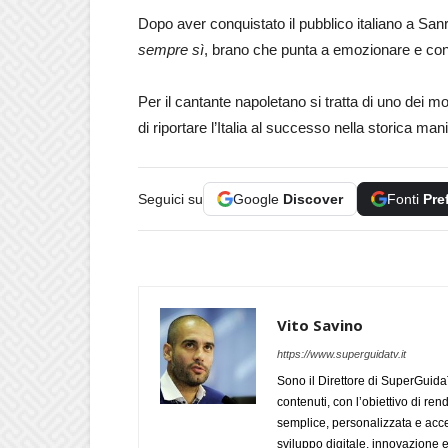
Dopo aver conquistato il pubblico italiano a Sa
sempre sì
, brano che punta a emozionare e con
Per il cantante napoletano si tratta di uno dei mo
di riportare l’Italia al successo nella storica ma
Seguici su
Google
Discover
Fonti
Pre
Vito Savino
https://www.superguidatv.it
Sono il Direttore di SuperGuid
contenuti, con l’obiettivo di ren
semplice, personalizzata e acces
sviluppo digitale, innovazione e