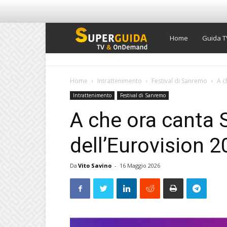
Super
Home
Guida T
Guida
Home
Intrattenimento
Festival di Sanremo
A c
Intrattenimento
Festival di Sanremo
TV
A che ora canta S
dell’Eurovision 2
Da
Vito Savino
-
16 Maggio 2026