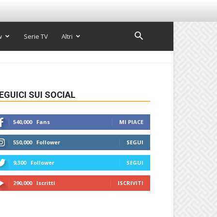
w
Serie TV
Altri
EGUICI SUI SOCIAL
540,000
Fans
MI PIACE
550,000
Follower
SEGUI
9,300
Follower
SEGUI
290,000
Iscritti
ISCRIVITI