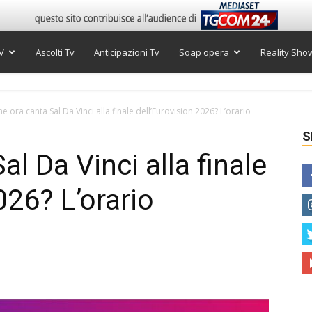
V
Ascolti Tv
Anticipazioni Tv
Soap opera
Reality Sho
he ora canta Sal Da Vinci alla finale dell’Eurovision 2026? L’orario
S
al Da Vinci alla finale
026? L’orario