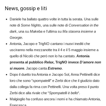
News, gossip e liti
Daniele ha ballato quattro volte in tutta la serata. Una sulle
note di
Some Nights
, una sulle note di
Conversation in the
dark
, una su
Makeba
e l’ultima su
Ma stasera insieme a
Georgie
.
Antonia, Jacopo e TrigNO cantano i nuovi inediti che
usciranno nella mezzanotte tra il 4 e il 5 maggio insieme a
quello di Nicolò che però non lo ha cantato.
Antonia
presenta al pubblico
Relax
, TrigNO invece
D’amore non
si muore
. Jacopo canta
Estremo
.
Dopo il duetto tra Antonia e Jacopo Sol, Anna Pettinelli dice
loro che sono “
spompatelli
” e Zerbi dice che il giudizio dato
dalla collega fa rima con Pettinelli. Una volta preso il punto
Zerbi dice alla rivale che “
Spompatelli è bello
“.
Malgioglio ha confuso ancora i nomi e ha chiamato Antonia,
Francesca.