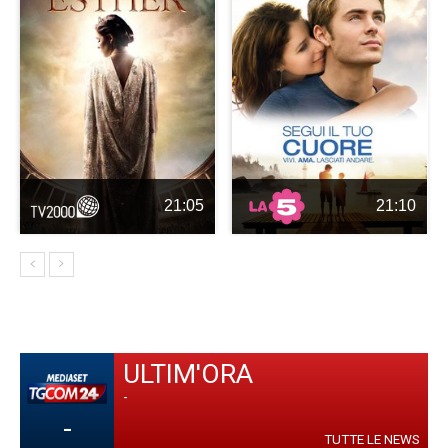
21:05
21:10
ULTIM'ORA
-
-
TUTTE LE NEWS