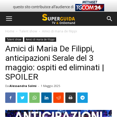
Home
Talent show
Amici di maria de filippi
Talent show
Amici di maria de filippi
Amici di Maria De Filippi,
anticipazioni Serale del 3
maggio: ospiti ed eliminati |
SPOILER
Da
Alessandra Solmi
-
1 Maggio 2025