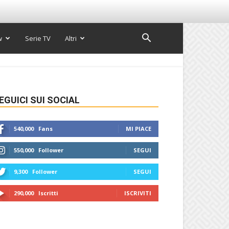
w
Serie TV
Altri
EGUICI SUI SOCIAL
540,000
Fans
MI PIACE
550,000
Follower
SEGUI
9,300
Follower
SEGUI
290,000
Iscritti
ISCRIVITI