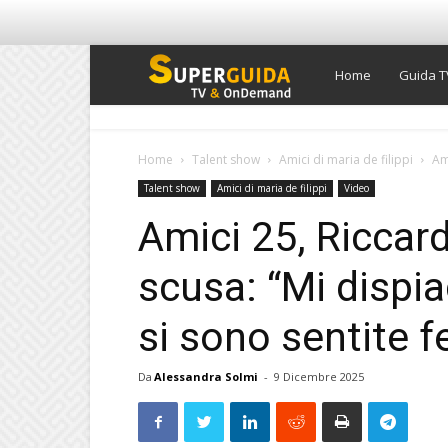
Super
Home
Guida T
Guida
Home
Talent show
Amici di maria de filippi
Am
Talent show
Amici di maria de filippi
Video
TV
Amici 25, Riccar
scusa: “Mi dispi
si sono sentite fe
Da
Alessandra Solmi
-
9 Dicembre 2025