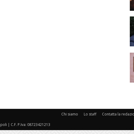
Chi siamo
Lo staff
Contatta la redazi
oli | C.F. P.Iva: 08723421213