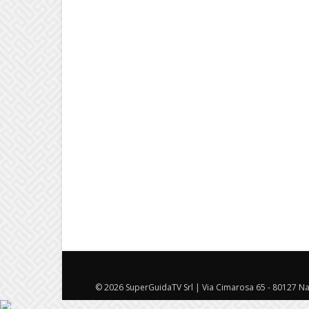
© 2026 SuperGuidaTV Srl | Via Cimarosa 65 - 80127 Nap