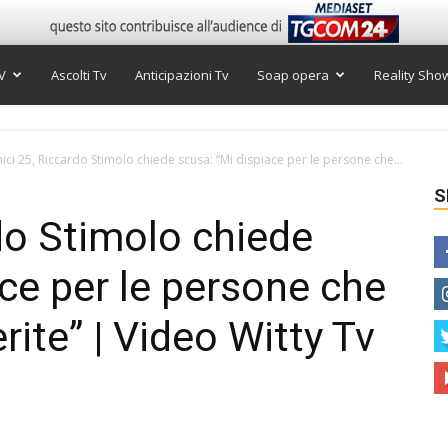
V
Ascolti Tv
Anticipazioni Tv
Soap opera
Reality Sho
ici 25, Riccardo Stimolo chiede scusa: “Mi dispiace per le persone che...
S
do Stimolo chiede
ace per le persone che
rite” | Video Witty Tv