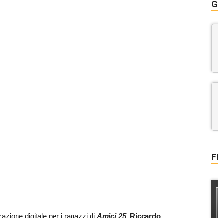
G
F
zione digitale per i ragazzi di
Amici 25.
Riccardo