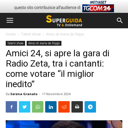
Home
Talent show
Amici di maria de filippi
Talent show
Amici di maria de filippi
Amici 24, si apre la gara di
Radio Zeta, tra i cantanti:
come votare “il miglior
inedito”
Da
Serena Granato
-
17 Novembre 2024