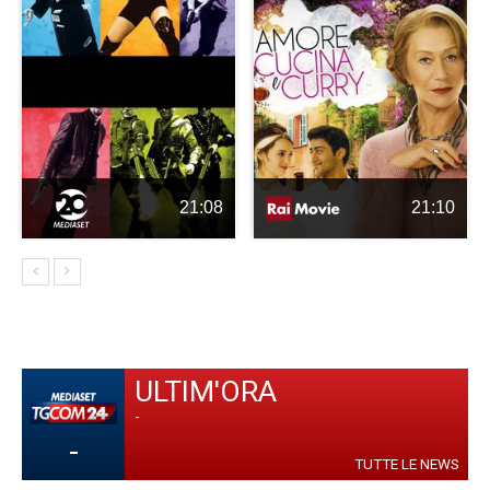
21:08
21:10
ULTIM'ORA
-
-
TUTTE LE NEWS