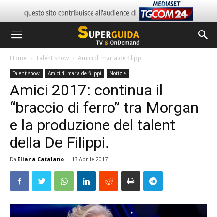
Home
Talent show
Amici di maria de filippi
Talent show
Amici di maria de filippi
Notizie
Amici 2017: continua il
“braccio di ferro” tra Morgan
e la produzione del talent
della De Filippi.
Da
Eliana Catalano
-
13 Aprile 2017