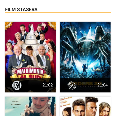
FILM STASERA
21:02
21:04