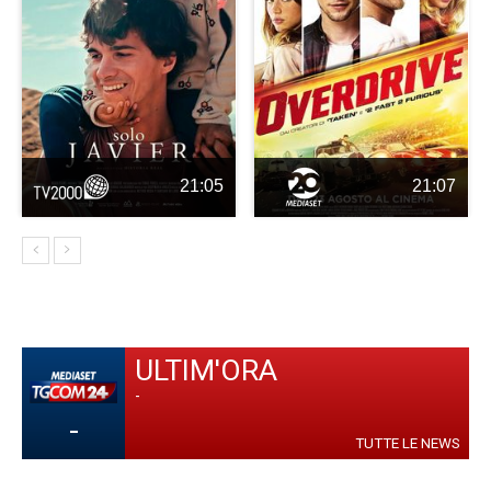
21:05
21:07
ULTIM'ORA
-
-
TUTTE LE NEWS