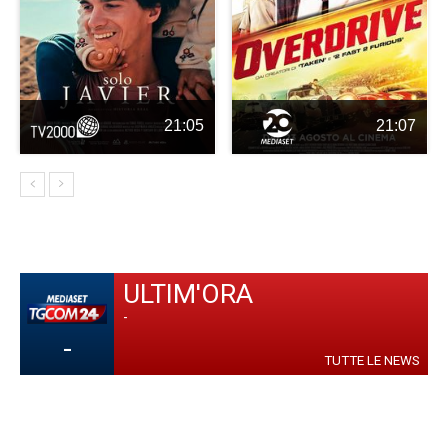
21:05
21:07
ULTIM'ORA
-
-
TUTTE LE NEWS