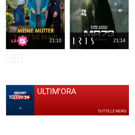
21:10
21:14
ULTIM'ORA
-
-
TUTTE LE NEWS