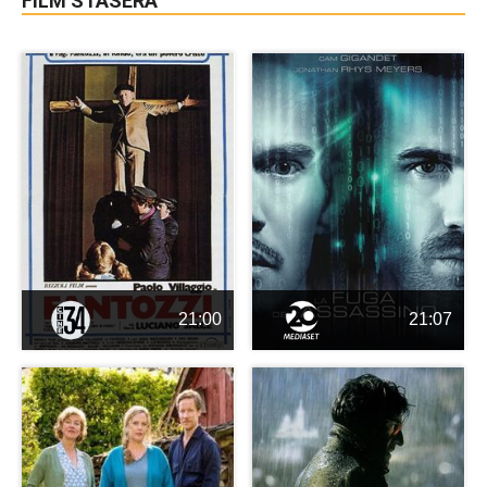
FILM STASERA
21:00
21:07