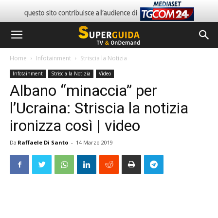
Home
Infotainment
Striscia la Notizia
Infotainment
Striscia la Notizia
Video
Albano “minaccia” per
l’Ucraina: Striscia la notizia
ironizza così | video
Da
Raffaele Di Santo
-
14 Marzo 2019