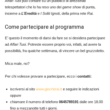
Affari Tuoi
può contare su un pubblico di affezionati
telespettatori che lo ha reso uno dei
game show
di punta,
insieme a
L’Eredità
e
I Soliti Ignoti
, della prima rete
Rai.
Come partecipare al programma
E’ questo il momento di darsi da fare se si desidera partecipare
ad
Affari Tuoi.
Potreste essere proprio voi, infatti, ad avere la
possibilità, fra qualche settimana, di vincere un bel gruzzoletto.
Mica male, no?
Per chi volesse provare a partecipare, ecco i
contatti:
iscriversi al sito
www.giocherai.it
e seguire le indicazioni
oppure
chiamare il numero di telefono
0645789191
dalle ore 18.00
fino a mezzanotte tutti i giorni.