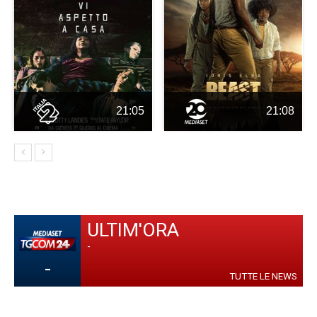
21:05
21:08
ULTIM'ORA
-
-
TUTTE LE NEWS