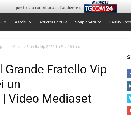
V
Ascolti Tv
Anticipazioni Tv
Soap opera
Reality Sho
pini al Grande Fratello Vip 2020. La Elia: “Sei un...
S
l Grande Fratello Vip
ei un
 | Video Mediaset