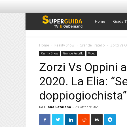
Super
Home
Guida T
Guida
Home
Reality Show
Grande Fratello
Zorzi Vs Op
Reality Show
Grande Fratello
Video
TV
Zorzi Vs Oppini a
2020. La Elia: “S
doppiogiochista”
Da
Eliana Catalano
-
23 Ottobre 2020