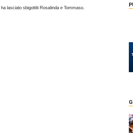
P
p ha lasciato sbigottiti Rosalinda e Tommaso.
G