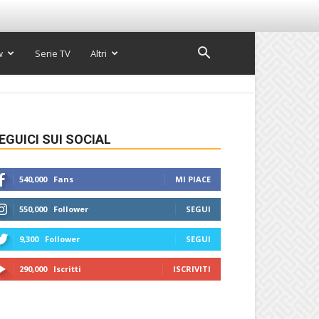
w
Serie TV
Altri
EGUICI SUI SOCIAL
540,000
Fans
MI PIACE
550,000
Follower
SEGUI
9,300
Follower
SEGUI
290,000
Iscritti
ISCRIVITI