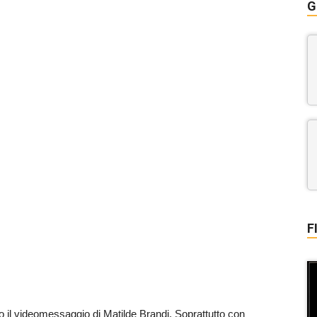
G
F
opo il videomessaggio di Matilde Brandi. Soprattutto con