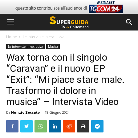
Home
Le interviste in esclusiva
Le interviste in esclusiva
Musica
Wax torna con il singolo
“Caravan” e il nuovo EP
“Exit”: “Mi piace stare male.
Trasformo il dolore in
musica” – Intervista Video
Da
Nunzio Zeccato
-
18 Giugno 2024