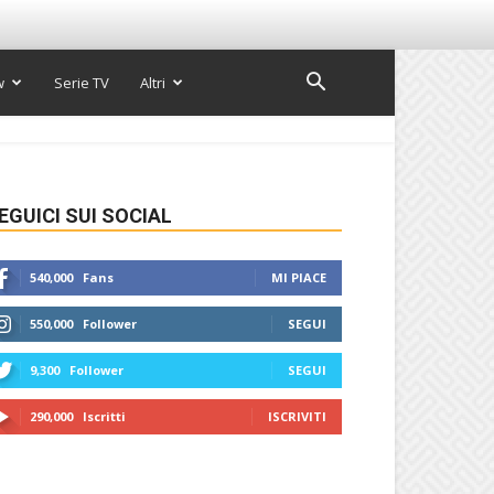
w
Serie TV
Altri
EGUICI SUI SOCIAL
540,000
Fans
MI PIACE
550,000
Follower
SEGUI
9,300
Follower
SEGUI
290,000
Iscritti
ISCRIVITI