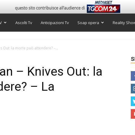
V
Ascolti Tv
Anticipazioni Tv
Soap opera
Reality Sho
Out: la morte può attendere? –...
S
n – Knives Out: la
dere? – La