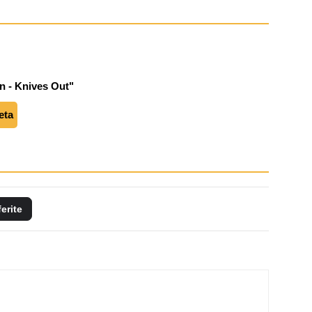
 - Knives Out"
eta
ferite