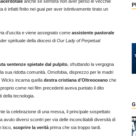
sacerdotale
anche se sembra non aver perso le vecchie
P
 è infatti finito nei guai per aver istintivamente tirato un
 via d’uscita e viene assegnato come
assistente pastorale
er spirituale della diocesi di
Our Lady of Perpetual
ta sentenze spietate dal pulpito
, sfruttando la vergogna
ulla sua ridotta comunità. Omofobia, disprezzo per le madri
 Wicks incarna quella
destra cristiana d’Oltreoceano
che
roprio come nei film precedenti aveva puntato il dito
 della tecnologia.
G
te la celebrazione di una messa, il principale sospettato
avuto diversi scontri per via delle inconciliabili diversità di
n loco,
scoprire la verità
prima che sia troppo tardi.