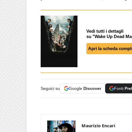
Vedi tutti i dettagli
su "Wake Up Dead Man
Apri la scheda compl
Seguici su
Google
Discover
Fonti
Pre
Maurizio Encari