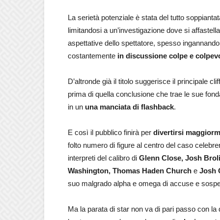
La serietà potenziale è stata del tutto soppiant
limitandosi a un’investigazione dove si affastel
aspettative dello spettatore, spesso ingannando
costantemente
in discussione colpe e colpevo
D’altronde già il titolo suggerisce il principale cl
prima di quella conclusione che trae le sue fon
in un
una manciata di flashback
.
E così il pubblico finirà per
divertirsi maggior
folto numero di figure al centro del caso celebrerà
interpreti del calibro di
Glenn Close, Josh Brol
Washington, Thomas Haden Church
e
Josh 
suo malgrado alpha e omega di accuse e sospet
Ma la parata di star non va di pari passo con la q