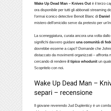
Wake Up Dead Man – Knives Out
è il terzo c
ora disponibile per tutti gli abbonati streaming 
l’ormai iconico detective Benoit Blanc di
Daniel
mistero dell’omicidio serve da pretesto per un’i
La sceneggiatura, curata ancora una volta dallo
significhi davvero guidare
una comunità di fede
dovrebbe esserne a capo? Domande che Johnso
distaccato da movimenti organizzati – affronta ne
cercando di rendere
il tipico whodunit
un qualc
Scopritelo con noi.
Wake Up Dead Man – Knive
separi – recensione
Il giovane reverendo Jud Duplenticy è un combat