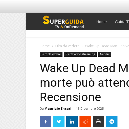
Super
Home
Guida T
Guida
Home
Film da vedere
Wake Up Dead Man – Knives 
Film da vedere
Piattaforme streaming
NetFlix
TV
Wake Up Dead Ma
morte può atten
Recensione
Da
Maurizio Encari
-
18 Dicembre 2025