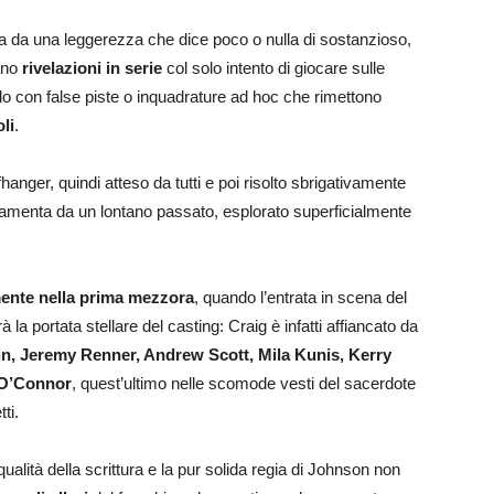
ata da una leggerezza che dice poco o nulla di sostanzioso,
lano
rivelazioni in serie
col solo intento di giocare sulle
lo con false piste o inquadrature ad hoc che rimettono
li
.
iffhanger, quindi atteso da tutti e poi risolto sbrigativamente
damenta da un lontano passato, esplorato superficialmente
mente nella prima mezzora
, quando l’entrata in scena del
 la portata stellare del casting: Craig è infatti affiancato da
in, Jeremy Renner, Andrew Scott, Mila Kunis, Kerry
O’Connor
, quest’ultimo nelle scomode vesti del sacerdote
ti.
ualità della scrittura e la pur solida regia di Johnson non