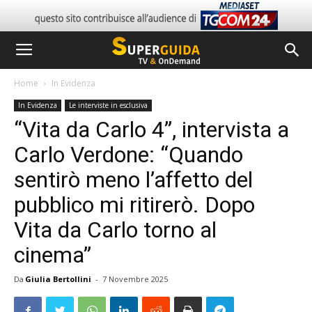
Home
In Evidenza
In Evidenza
Le interviste in esclusiva
“Vita da Carlo 4”, intervista a
Carlo Verdone: “Quando
sentirò meno l’affetto del
pubblico mi ritirerò. Dopo
Vita da Carlo torno al
cinema”
Da
Giulia Bertollini
-
7 Novembre 2025