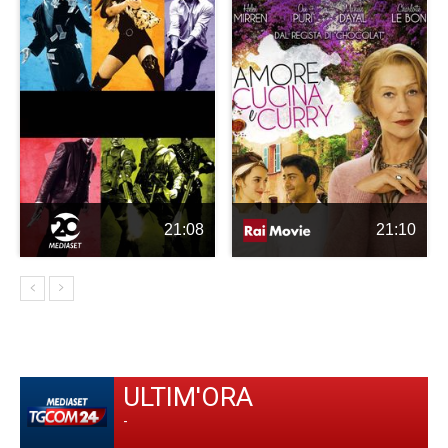
21:08
21:10
ULTIM'ORA
-