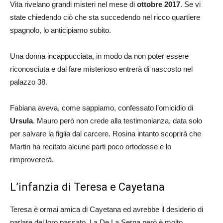
Vita rivelano grandi misteri nel mese di
ottobre 2017
. Se vi
state chiedendo ciò che sta succedendo nel ricco quartiere
spagnolo, lo anticipiamo subito.
Una donna incappucciata, in modo da non poter essere
riconosciuta e dal fare misterioso entrerà di nascosto nel
palazzo 38.
Fabiana aveva, come sappiamo, confessato l’omicidio di
Ursula
. Mauro però non crede alla testimonianza, data solo
per salvare la figlia dal carcere. Rosina intanto scoprirà che
Martin ha recitato alcune parti poco ortodosse e lo
rimprovererà.
L’infanzia di Teresa e Cayetana
Teresa è ormai amica di Cayetana ed avrebbe il desiderio di
parlare del loro passato. La De La Serna però è molto