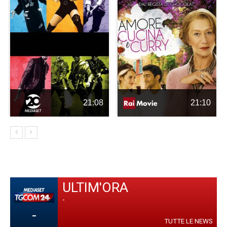
21:08
21:10
ULTIM'ORA
-
-
TUTTE LE NEWS