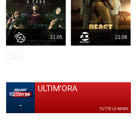
21:05
21:08
ULTIM'ORA
-
-
TUTTE LE NEWS