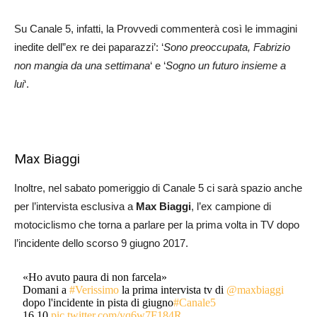
Su Canale 5, infatti, la Provvedi commenterà così le immagini
inedite dell”ex re dei paparazzi’: ‘
Sono preoccupata, Fabrizio
non mangia da una settimana
‘ e ‘
Sogno un futuro insieme a
lui
‘.
Max Biaggi
Inoltre, nel sabato pomeriggio di Canale 5 ci sarà spazio anche
per l’intervista esclusiva a
Max Biaggi
, l’ex campione di
motociclismo che torna a parlare per la prima volta in TV dopo
l’incidente dello scorso 9 giugno 2017.
«Ho avuto paura di non farcela»
Domani a
#Verissimo
la prima intervista tv di
@maxbiaggi
dopo l'incidente in pista di giugno
#Canale5
16.10
pic.twitter.com/yq6w7F184R