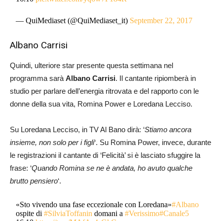
— QuiMediaset (@QuiMediaset_it)
September 22, 2017
Albano Carrisi
Quindi, ulteriore star presente questa settimana nel
programma sarà
Albano Carrisi
. Il cantante ripiomberà in
studio per parlare dell’energia ritrovata e del rapporto con le
donne della sua vita, Romina Power e Loredana Lecciso.
Su Loredana Lecciso, in TV Al Bano dirà: ‘
Stiamo ancora
insieme, non solo per i figli
‘. Su Romina Power, invece, durante
le registrazioni il cantante di ‘Felicità’ si è lasciato sfuggire la
frase: ‘
Quando Romina se ne è andata, ho avuto qualche
brutto pensiero
‘.
«Sto vivendo una fase eccezionale con Loredana»
#Albano
ospite di
#SilviaToffanin
domani a
#Verissimo
#Canale5