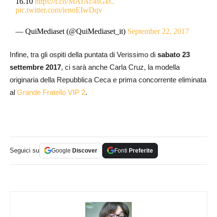
16.10
https://t.co/MAfAc4sGkC
pic.twitter.com/ienoEIwDqv
— QuiMediaset (@QuiMediaset_it)
September 22, 2017
Infine, tra gli ospiti della puntata di Verissimo di
sabato 23
settembre 2017
, ci sarà anche Carla Cruz, la modella
originaria della Repubblica Ceca e prima concorrente eliminata
al
Grande Fratello VIP 2
.
Seguici su
Google
Discover
Fonti
Preferite