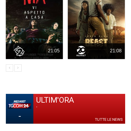
21:05
21:08
ULTIM'ORA
-
-
TUTTE LE NEWS