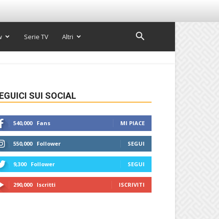
w
Serie TV
Altri
EGUICI SUI SOCIAL
540,000
Fans
MI PIACE
550,000
Follower
SEGUI
9,300
Follower
SEGUI
290,000
Iscritti
ISCRIVITI