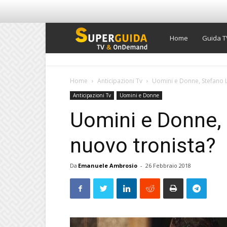
Super
Home
Guida T
Guida
Home
Anticipazioni Tv
Uomini e Donne, Stefano L
Anticipazioni Tv
Uomini e Donne
TV
Uomini e Donne, 
nuovo tronista?
Da
Emanuele Ambrosio
-
26 Febbraio 2018