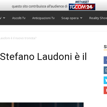
V
Ascolti Tv
Anticipazioni Tv
Soap opera
Reality Sho
audoni è il nuovo tronista?
S
Stefano Laudoni è il