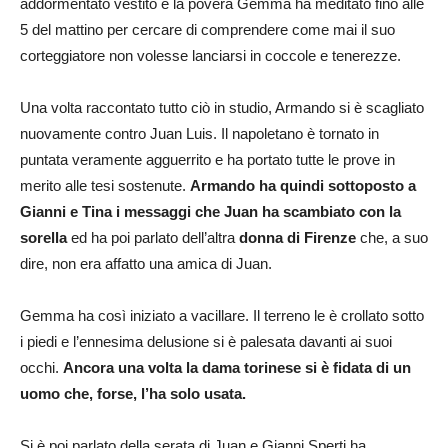
addormentato vestito e la povera Gemma ha meditato fino alle
5 del mattino per cercare di comprendere come mai il suo
corteggiatore non volesse lanciarsi in coccole e tenerezze.
Una volta raccontato tutto ciò in studio, Armando si è scagliato
nuovamente contro Juan Luis. Il napoletano è tornato in
puntata veramente agguerrito e ha portato tutte le prove in
merito alle tesi sostenute.
Armando ha quindi sottoposto a
Gianni e Tina i messaggi che Juan ha scambiato con la
sorella
ed ha poi parlato dell’altra
donna di Firenze
che, a suo
dire, non era affatto una amica di Juan.
Gemma ha così iniziato a vacillare. Il terreno le è crollato sotto
i piedi e l’ennesima delusione si è palesata davanti ai suoi
occhi.
Ancora una volta la dama torinese si è fidata di un
uomo che, forse, l’ha solo usata.
Si è poi parlato della serata di Juan e Gianni Sperti ha