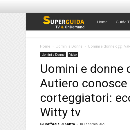
Super
Home
Guida T
Guida
Home
Uomini e Donne
Uomini e donne oggi, Vale
Uomini e Donne
Video
TV
Uomini e donne o
Autiero conosce 
corteggiatori: ec
Witty tv
Da
Raffaele Di Santo
-
18 Febbraio 2020