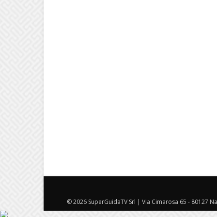
© 2026 SuperGuidaTV Srl | Via Cimarosa 65 - 80127 Nap