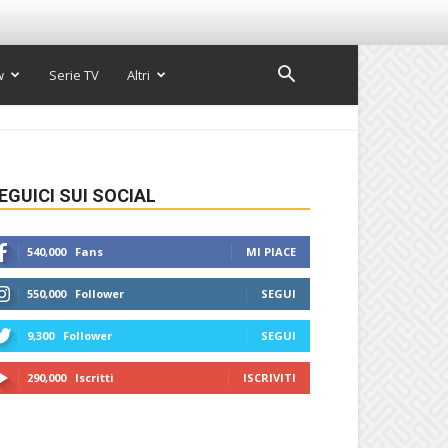
w
Serie TV
Altri
EGUICI SUI SOCIAL
540,000
Fans
MI PIACE
550,000
Follower
SEGUI
9,300
Follower
SEGUI
290,000
Iscritti
ISCRIVITI