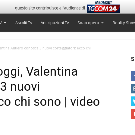
V
Ascolti Tv
Anticipazioni Tv
Soap opera
Reality Sho
ntina Autiero conosce 3 nuovi corteggiatori: ecco chi...
S
ggi, Valentina
3 nuovi
co chi sono | video