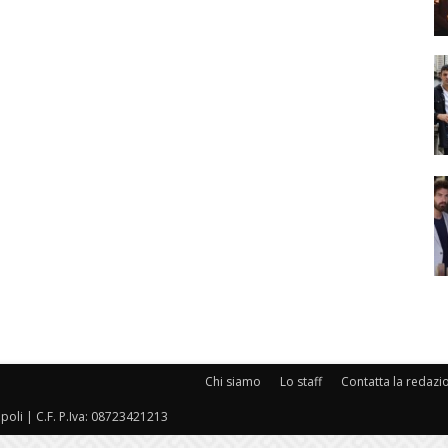
Chi siamo
Lo staff
Contatta la redazi
oli | C.F. P.Iva: 08723421213