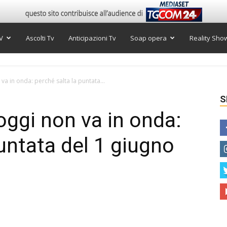
V
Ascolti Tv
Anticipazioni Tv
Soap opera
Reality Sho
a in onda: perché salta la puntata...
S
ggi non va in onda:
untata del 1 giugno