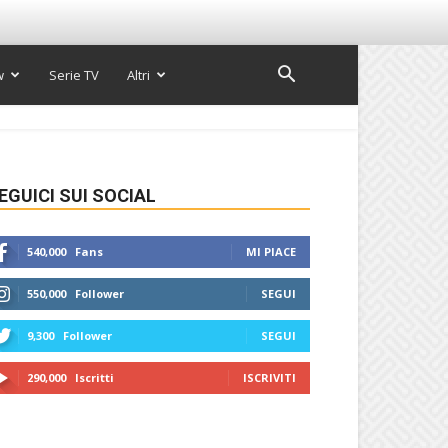
w
Serie TV
Altri
EGUICI SUI SOCIAL
540,000
Fans
MI PIACE
550,000
Follower
SEGUI
9,300
Follower
SEGUI
290,000
Iscritti
ISCRIVITI