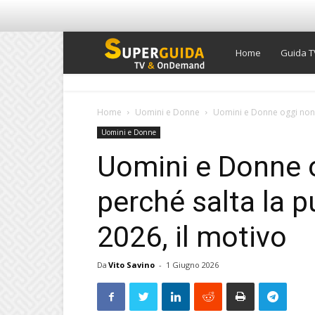
Super
Home
Guida T
Guida
Home
Uomini e Donne
Uomini e Donne oggi non v
Uomini e Donne
TV
Uomini e Donne o
perché salta la p
2026, il motivo
Da
Vito Savino
-
1 Giugno 2026