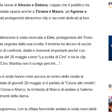
P
la storia di
Alessio e Debora
, coppia che il pubblico ha
puntata spazio anche a
Tiziana e Mauro
, ad
Agnese e
nati protagonisti attraverso clip e racconti dedicati al loro
ttenzione è stata riservata a
Ciro
, protagonista del Trono
 segnata dalla sua scelta: il tronista ha deciso di uscire
to di confronti, dubbi e momenti importanti anche con
ata del 26 maggio come “La scelta di Ciro” e tra le clip
 “Ciro: Martina non ti scelgo perché…”.
a in onda hanno visto ancora al centro dello studio le
ntata di giovedì 28 maggio si è parlato di “Cinzia alle strette”,
G
ra Cinzia e Marco, la richiesta di Marco di andare a Salerno
timenti della dama.
rogramma, con la sfilata femminile andata in onda mercoledì